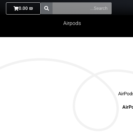
0.00
₪
Airpods
AirP