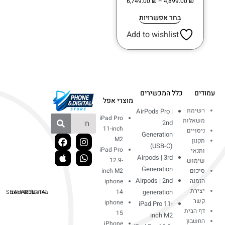
6,749.00
₪
–
4,899.00
₪
בחר אפשרויות
Add to wishlist
עמודים
כלל המכשירים
מוצרי אפל
רשימת
AirPods Pro |
iPad Pro
משאלות
2nd
11-inch
ניסויים
Generation
M2
תקנון
(USB-C)
iPad Pro
ותנאי
Airpods | 3rd
12.9-
שימוש
Generation
סיכום
inch M2
Airpods | 2nd
הזמנה
iphone
יצירת
14
generation
האתר נבנה ועוצב ע"י © SHAHARDIGITAL
קשר
iphone
iPad Pro 11-
דף הבית
15
inch M2
החשבון
iPhone