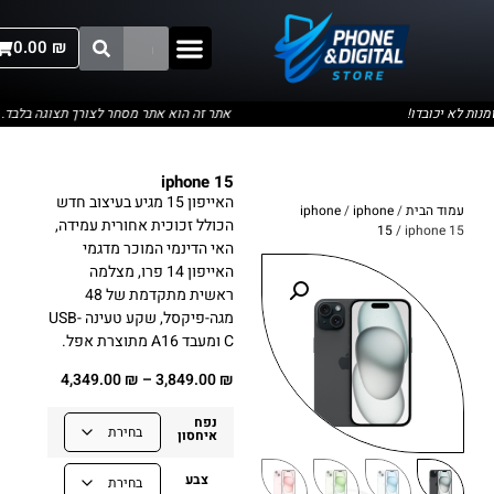
0.00
₪
 לא יכובדו!
אתר זה הוא אתר מסחר לצורך תצוגה בלבד. הזמנ
iphone 15
האייפון 15 מגיע בעיצוב חדש
עמוד הבית
/
iphone
/
iphone
הכולל זכוכית אחורית עמידה,
15
/ iphone 15
האי הדינמי המוכר מדגמי
האייפון 14 פרו, מצלמה
ראשית מתקדמת של 48
מגה-פיקסל, שקע טעינה USB-
C ומעבד A16 מתוצרת אפל.
4,349.00
₪
–
3,849.00
₪
נפח
איחסון
צבע