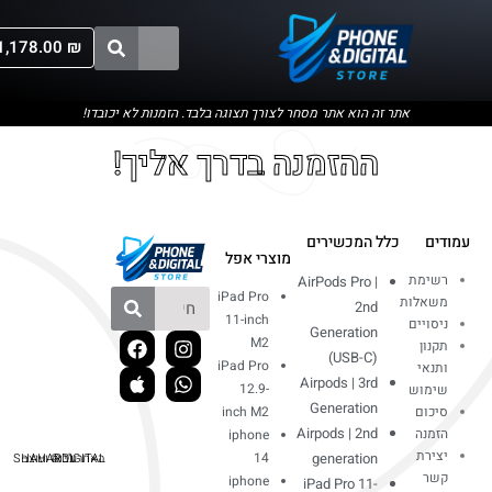
1,178.00
₪
החשבון שלי
יצירת קשר
דף הבית
אתר זה הוא אתר מסחר לצורך תצוגה בלבד. הזמנות לא יכובדו!
ההזמנה בדרך אליך!
עמודים
כלל המכשירים
מוצרי אפל
רשימת
AirPods Pro |
iPad Pro
משאלות
2nd
11-inch
ניסויים
Generation
M2
תקנון
(USB-C)
iPad Pro
ותנאי
Airpods | 3rd
12.9-
שימוש
Generation
סיכום
inch M2
Airpods | 2nd
הזמנה
iphone
יצירת
14
generation
האתר נבנה ועוצב ע"י © SHAHARDIGITAL
קשר
iphone
iPad Pro 11-